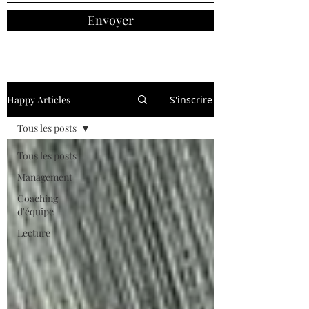
Envoyer
Happy Articles
S'inscrire
Tous les posts
Tous les posts
Management
Coaching
d'équipe
Lecture