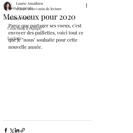
Laurie Amathieu
Tous les posts
17 janv. 2020
1 min de lecture
Mes voeux pour 2020
Management
Parce que partager ses voeux, c'est 
Coaching d'équipe
envoyer des paillettes, voici tout ce 
Lecture
que je "nous" souhaite pour cette 
nouvelle année.