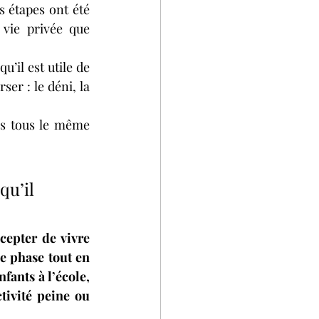
 étapes ont été 
vie privée que 
’il est utile de 
er : le déni, la 
s tous le même 
qu’il 
epter de vivre 
e phase tout en 
fants à l’école, 
tivité peine ou 