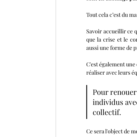
Tout cela c’est du ma
Savoir accueillir ce qu
que la crise et le c
aussi une forme de pr
C'est également une 
réaliser avec leurs éq
Pour renouer 
individus avec
collectif. 
Ce sera l'object de m