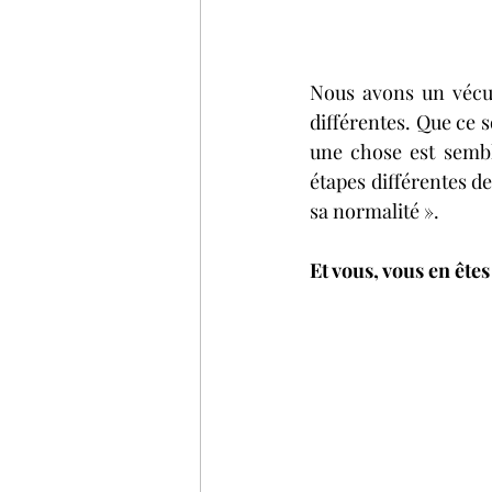
Nous avons un vécu 
différentes. Que ce 
une chose est sembl
étapes différentes d
sa normalité ».
Et vous, vous en ête