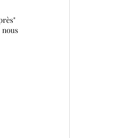
près" 
, nous 