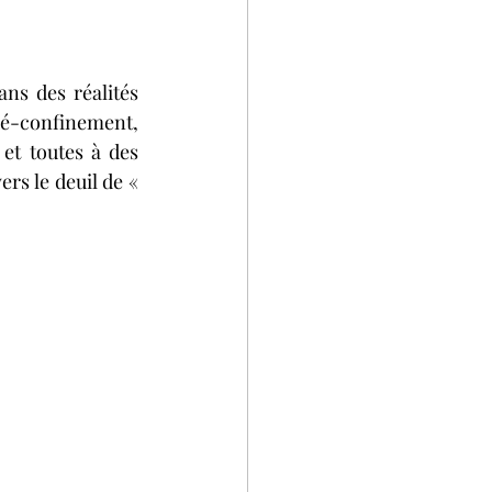
s des réalités 
dé-confinement, 
t toutes à des 
s le deuil de « 