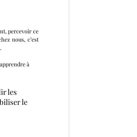
nt, percevoir ce 
hez nous, c’est 
.
 apprendre à 
r les 
iliser le 