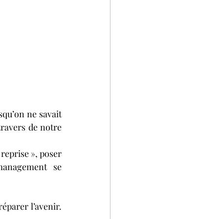
squ’on ne savait 
ravers de notre 
 reprise », poser 
management se 
éparer l’avenir. 