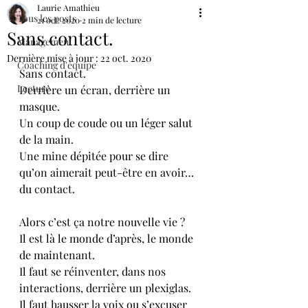
Laurie Amathieu
Tous les posts
21 oct. 2020
2 min de lecture
Sans contact.
Management
Dernière mise à jour :
22 oct. 2020
Coaching d'équipe
Sans contact.
Lecture
Derrière un écran, derrière un 
masque.
Un coup de coude ou un léger salut 
de la main.
Une mine dépitée pour se dire 
qu’on aimerait peut-être en avoir…
du contact.
Alors c’est ça notre nouvelle vie ? 
Il est là le monde d’après, le monde 
de maintenant. 
Il faut se réinventer, dans nos 
interactions, derrière un plexiglas.
Il faut hausser la voix ou s’excuser 